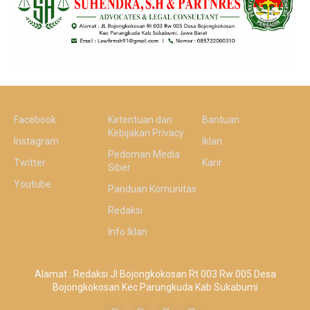
Facebook
Ketentuan dan
Bantuan
Kebijakan Privacy
Instagram
Iklan
Pedoman Media
Twitter
Karir
Siber
Youtube
Panduan Komunitas
Redaksi
Info Iklan
Alamat : Redaksi Jl Bojongkokosan Rt 003 Rw 005 Desa
Bojongkokosan Kec Parungkuda Kab Sukabumi