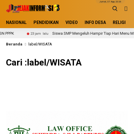
Jumat, 07 Agu 2026
NASIONAL
PENDIDIKAN
VIDEO
INFO DESA
RELIGI
N PPPK
Siswa SMP Mengeluh Hampir Tiap Hari Menu Mak
23 jam lalu
Beranda
label/WISATA
Cari :label/WISATA