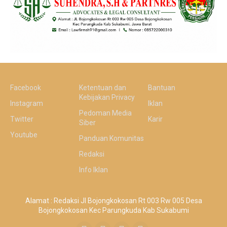
Facebook
Ketentuan dan
Bantuan
Kebijakan Privacy
Instagram
Iklan
Pedoman Media
Twitter
Karir
Siber
Youtube
Panduan Komunitas
Redaksi
Info Iklan
Alamat : Redaksi Jl Bojongkokosan Rt 003 Rw 005 Desa
Bojongkokosan Kec Parungkuda Kab Sukabumi