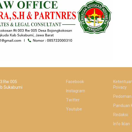
03 Rw 005
Facebook
Ketentuan
ab Sukabumi
Privacy
Instagram
Pedoman 
Twitter
Panduan 
Youtube
Redaksi
Info Iklan