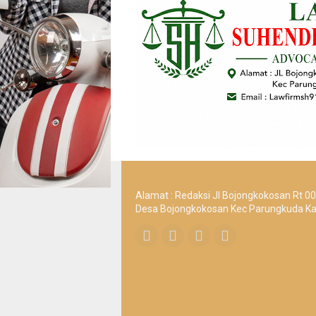
Alamat : Redaksi Jl Bojongkokosan Rt 0
Desa Bojongkokosan Kec Parungkuda K