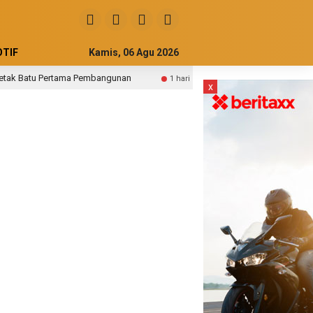
TIF
Kamis, 06 Agu 2026
Batu Pertama Pembangunan
Pemakai E-Parking Kota Langsa
1 hari lalu
x