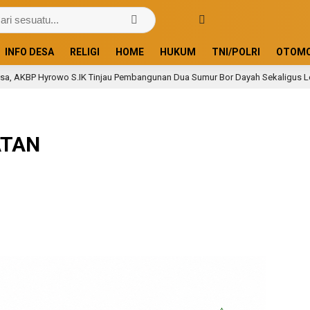
INFO DESA
RELIGI
HOME
HUKUM
TNI/POLRI
OTOMO
BP Hyrowo S.IK Tinjau Pembangunan Dua Sumur Bor Dayah Sekaligus Letak 
ATAN