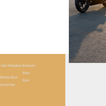
 dan Kebijakan
Bantuan
Iklan
Media Siber
Karir
Komunitas