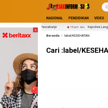
NASIONAL
PENDIDIKAN
VIDEO
i 40 Titik Untuk Warga Pascabanjir
Kapolres Langsa, AK
19 jam lalu
x
Beranda
label/KESEHATAN
Cari :label/KESEH